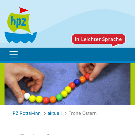
Frohe Ostern
HPZ Rottal-Inn
aktuell
Frohe Ostern