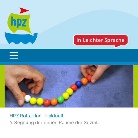
Segnung der neuen Räume
HPZ Rottal-Inn
aktuell
Segnung der neuen Räume der Sozialpädagogischen Tagesstätte ARCHE in Pfarrkirchen