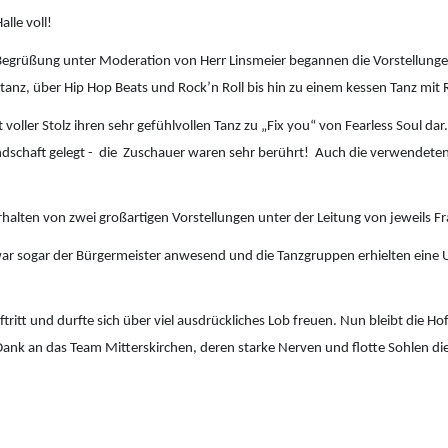
lle voll!
Begrüßung unter Moderation von Herr Linsmeier begannen die Vorstellung
anz, über Hip Hop Beats und Rock’n Roll bis hin zu einem kessen Tanz mit
 voller Stolz ihren sehr gefühlvollen Tanz zu „Fix you“ von Fearless Soul d
schaft gelegt - die Zuschauer waren sehr berührt! Auch die verwendeten I
alten von zwei großartigen Vorstellungen unter der Leitung von jeweils F
ar sogar der Bürgermeister anwesend und die Tanzgruppen erhielten eine U
ftritt und durfte sich über viel ausdrückliches Lob freuen. Nun bleibt die
 Dank an das Team Mitterskirchen, deren starke Nerven und flotte Sohlen di