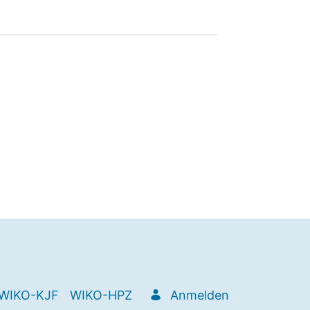
WIKO-KJF
WIKO-HPZ
Anmelden