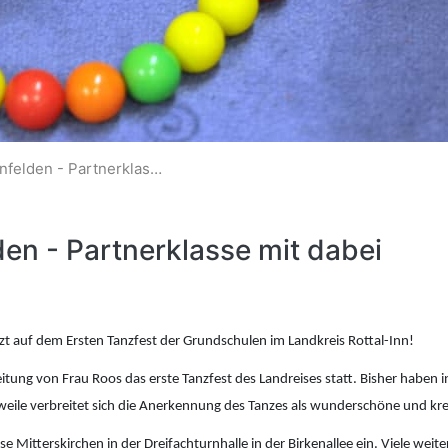
elden - Partnerklasse mit 
Tanzfest in Eggenfelden - Partnerklasse mit dabei
den - Partnerklasse mit dabei
zt auf dem Ersten Tanzfest der Grundschulen im Landkreis Rottal-Inn!
itung von Frau Roos das erste Tanzfest des Landreises statt. Bisher haben
eile verbreitet sich die Anerkennung des Tanzes als wunderschöne und kr
e Mitterskirchen in der Dreifachturnhalle in der Birkenallee ein. Viele we