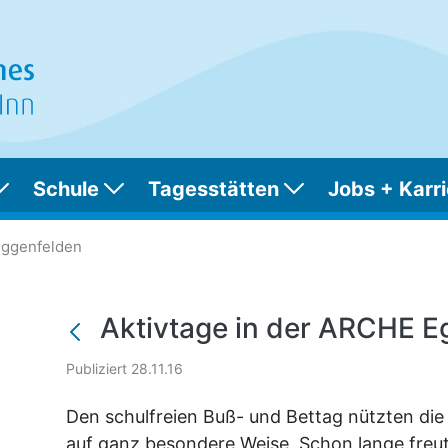
Schule
Tagesstätten
Jobs + Karri
ARCHE Eggenfelden
Eggenfelden
Aktivtage in der ARCHE E
Publiziert 28.11.16
Den schulfreien Buß- und Bettag nützten di
auf ganz besondere Weise. Schon lange freut