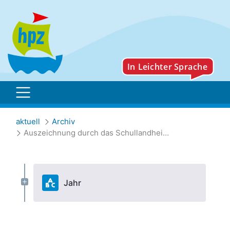
Auszeichnung durch das
aktuell
Archiv
Auszeichnung durch das Schullandheimwerk Niederbayern-Oberpfalz
Jahr