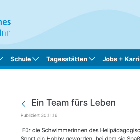
Schule
Tagesstätten
Jobs + Karri
en
Ein Team fürs Leben
Publiziert 30.11.16
Für die Schwimmerinnen des Heilpädagogisch
Sport ein Hobby geworden, bei dem sie Spa