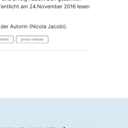
ffentlicht am 24.November 2016 lesen
der Autorin (Nicola Jacobi).
elden
press-release