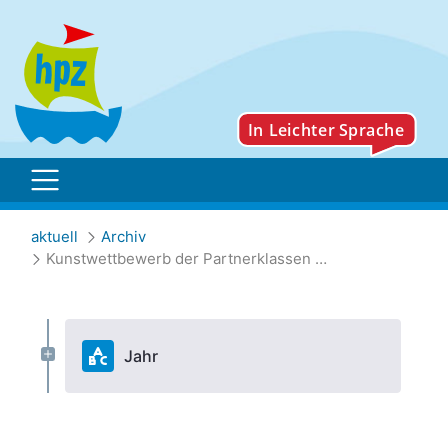
Kunstwettbewerb der Par
aktuell
Archiv
Kunstwettbewerb der Partnerklassen "Wir bleiben daheim!"
Jahr