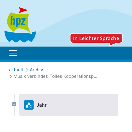
Musik verbindet: Tolles
aktuell
Archiv
Musik verbindet: Tolles Kooperationsprojekt der Partnerklasse Wurmannsquick
Jahr