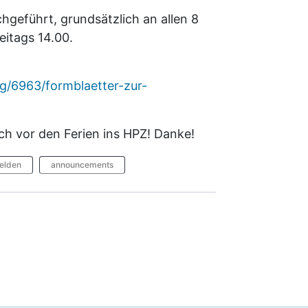
geführt, grundsätzlich an allen 8
itags 14.00.
g/6963/formblaetter-zur-
och vor den Ferien ins HPZ! Danke!
elden
announcements