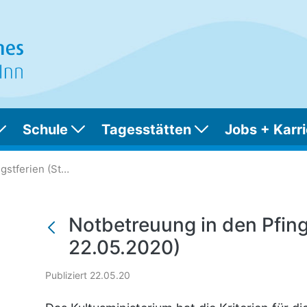
Schule
Tagesstätten
Jobs + Karri
n Pfingstferien (Stand 22
Notbetreuung in den Pfingstferien (Stand 22.05.2020)
Notbetreuung in den Pfing
22.05.2020)
Publiziert 22.05.20