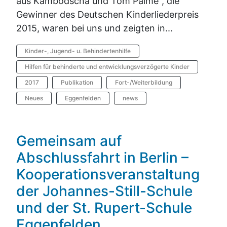
aus Kambodscha und Tom Palme", die
Gewinner des Deutschen Kinderliederpreis
2015, waren bei uns und zeigten in...
Kinder-, Jugend- u. Behindertenhilfe
Hilfen für behinderte und entwicklungsverzögerte Kinder
2017
Publikation
Fort-/Weiterbildung
Neues
Eggenfelden
news
Gemeinsam auf
Abschlussfahrt in Berlin –
Kooperationsveranstaltung
der Johannes-Still-Schule
und der St. Rupert-Schule
Eggenfelden