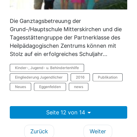
Die Ganztagsbetreuung der
Grund-/Hauptschule Mitterskirchen und die
Tagesstättengruppe der Partnerklasse des
Heilpädagogischen Zentrums können mit
Stolz auf ein erfolgreiches Schuljahr...
Kinder-, Jugend- u. Behindertenhilfe
Eingliederung Jugendlicher
2016
Publikation
Neues
Eggenfelden
news
Seite 12 von 14
Zurück
Weiter