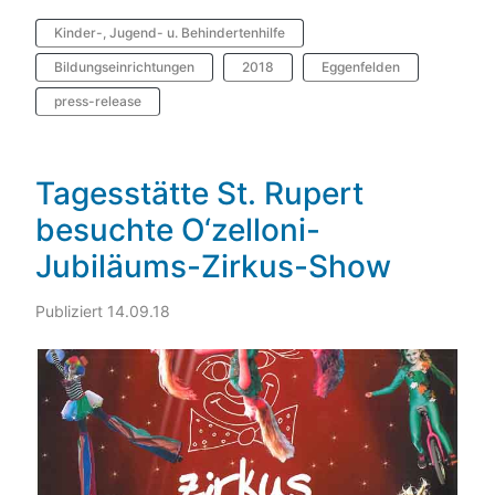
Kinder-, Jugend- u. Behindertenhilfe
Bildungseinrichtungen
2018
Eggenfelden
press-release
Tagesstätte St. Rupert
besuchte O‘zelloni-
Jubiläums-Zirkus-Show
Publiziert 14.09.18