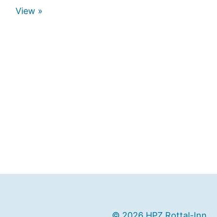
View »
© 2026 HPZ Rottal-Inn