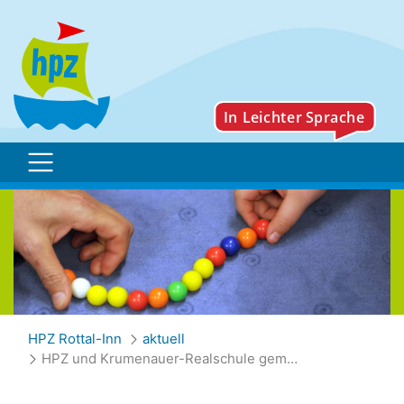
HPZ und Krumenauer-Rea
HPZ Rottal-Inn
aktuell
HPZ und Krumenauer-Realschule gemeinsam auf der Bühne