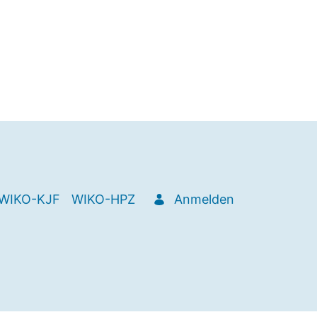
WIKO-KJF
WIKO-HPZ
Anmelden