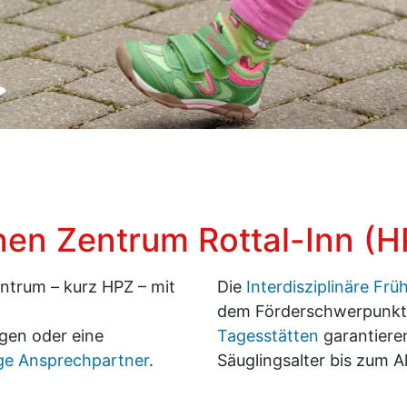
nerklasse Mitterskirchen
hen Zentrum Rottal-Inn (H
ntrum – kurz HPZ – mit
Die
Interdisziplinäre Frü
dem Förderschwerpunkt 
ungen oder eine
Tagesstätten
garantiere
ige Ansprechpartner
.
Säuglingsalter bis zum A