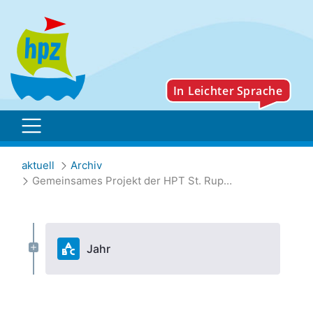
Gemeinsames Projekt der
aktuell
Archiv
Gemeinsames Projekt der HPT St. Rupert und Schlaumeier-Kinder an der Berta-Hummel-Schule Massing
Jahr