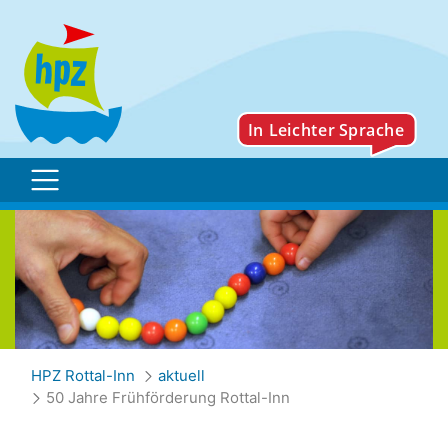
50 Jahre Frühförderung R
HPZ Rottal-Inn
aktuell
50 Jahre Frühförderung Rottal-Inn