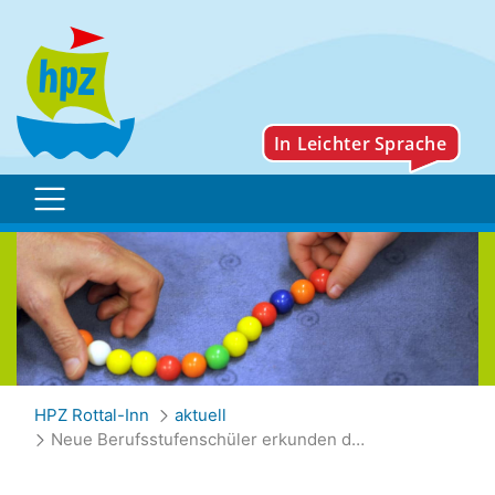
Neue Berufsstufenschül
HPZ Rottal-Inn
aktuell
Neue Berufsstufenschüler erkunden die WfBM Eggenfelden