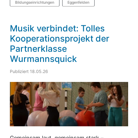
Bildungseinrichtungen
Eggenfelden
Musik verbindet: Tolles
Kooperationsprojekt der
Partnerklasse
Wurmannsquick
Publiziert 18.05.26
Gemeinsam laut, gemeinsam stark –