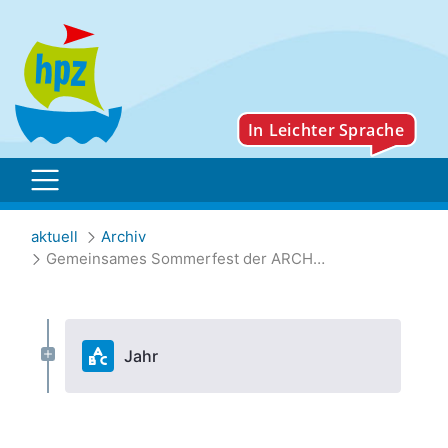
Gemeinsames Sommerfest
aktuell
Archiv
Gemeinsames Sommerfest der ARCHE mit der Johannes-Still-Schule
Jahr