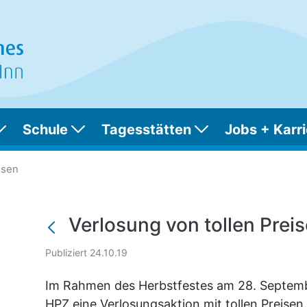
Schule
Tagesstätten
Jobs + Karri
en Preisen
isen
Verlosung von tollen Prei
Publiziert 24.10.19
Im Rahmen des Herbstfestes am 28. Septembe
HPZ eine Verlosungsaktion mit tollen Preise