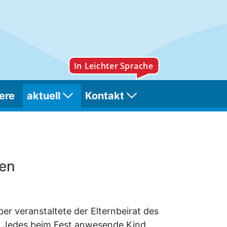
ere
aktuell
Kontakt
sen
r veranstaltete der Elternbeirat des
n. Jedes beim Fest anwesende Kind