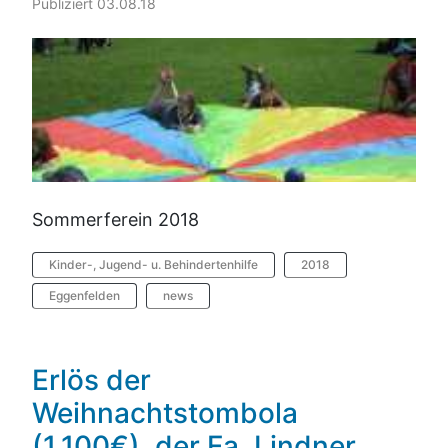
Publiziert 03.08.18
Sommerferein 2018
Kinder-, Jugend- u. Behindertenhilfe
2018
Eggenfelden
news
Erlös der
Weihnachtstombola
(1.100€), der Fa. Lindner